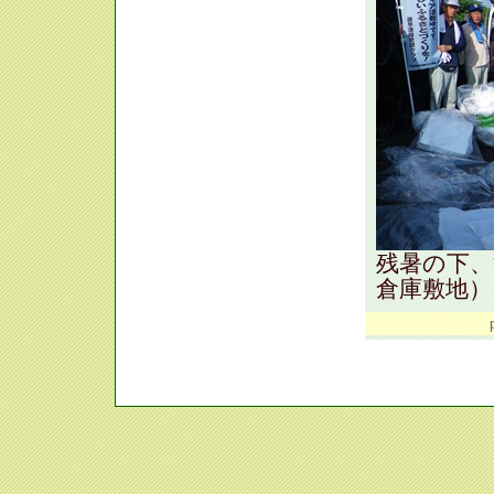
残暑の下、
倉庫敷地）