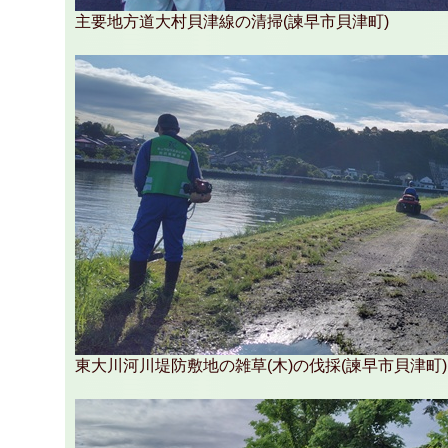
主要地方道大村貝津線の清掃(諫早市貝津町)
東大川河川堤防敷地の雑草(木)の伐採(諫早市貝津町)