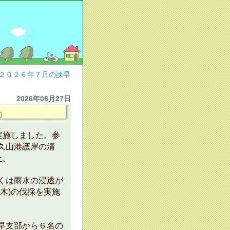
２０２６年７月の諫早
2026年06月27日
動
実施しました。参
久山港護岸の清
た。
くは雨水の浸透が
木)の伐採を実施
早支部から６名の