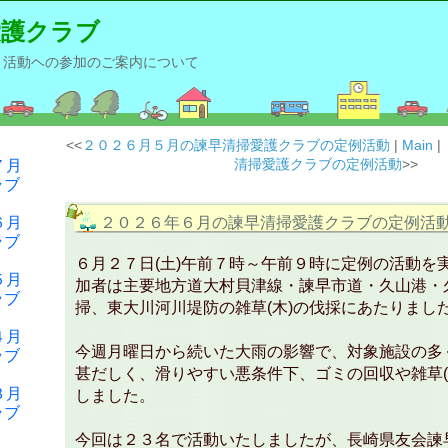
愛護クラブ
と活動ヘの参加のご案内について
<<
２０２６月５月の諫早清掃愛護クラブの定例活動
|
Main
|
清掃愛護クラブの定例活動
>>
７月
ラブ
６月
２０２６年６月の諫早清掃愛護クラブの定例活
ラブ
６月２７日(土)午前７時～午前９時に定例の活動を
５月
加者は主要地方道大村貝津線・諫早市道・久山港・
ラブ
掃、東大川河川堤防の雑草(木)の伐採にあたりまし
４月
今週月曜日から続いた大雨の影響で、対象施設の多
ラブ
甚だしく、滑りやすい悪条件下、ゴミの回収や雑草(
３月
しました。
ラブ
今回は２３名で活動いたしましたが、長崎県友会諫