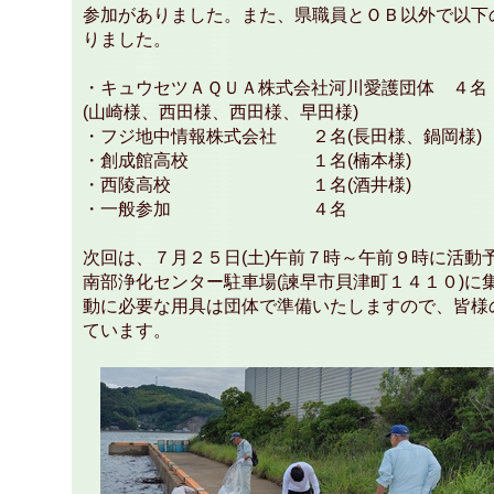
参加がありました。また、県職員とＯＢ以外で以下
りました。
・キュウセツＡＱＵＡ株式会社河川愛護団体 ４名
(山崎様、西田様、西田様、早田様)
・フジ地中情報株式会社 ２名(長田様、鍋岡様)
・創成館高校 １名(楠本様)
・西陵高校 １名(酒井様)
・一般参加 ４名
次回は、７月２５日(土)午前７時～午前９時に活動
南部浄化センター駐車場(諫早市貝津町１４１０)に
動に必要な用具は団体で準備いたしますので、皆様
ています。