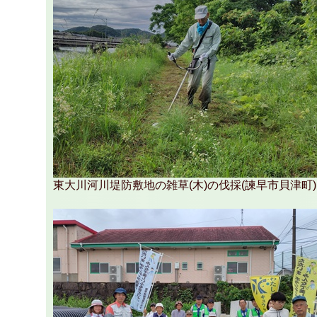
東大川河川堤防敷地の雑草(木)の伐採(諫早市貝津町)