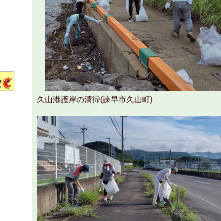
久山港護岸の清掃(諫早市久山町)